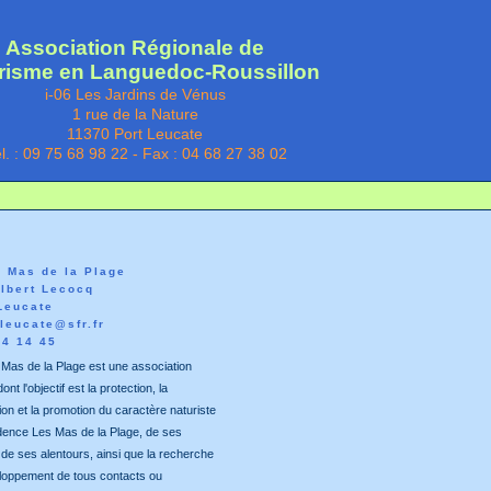
Association Régionale de
risme en Languedoc-Roussillon
i-06 Les Jardins de Vénus
1 rue de la Nature
11370 Port Leucate
l. : 09 75 68 98 22 - Fax : 04 68 27 38 02
s Mas de la Plage
Albert Lecocq
Leucate
leucate@sfr.fr
84 14 45
 Mas de la Plage est une association
ont l'objectif est la protection, la
ion et la promotion du caractère naturiste
idence Les Mas de la Plage, de ses
 de ses alentours, ainsi que la recherche
eloppement de tous contacts ou