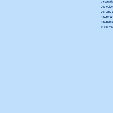
partenari
des objec
domaine de
nature et
naturisme
et des vil