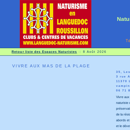
Natu
Té
Retour liste des Espaces Naturistes
::
8 Août 2026
VIVRE AUX MAS DE LA PLAGE
35, Le
3 rue 
11370 
vampin
06 71 
Vivre aux
naturiste d
préservat
de la rés
abords et
et le dév