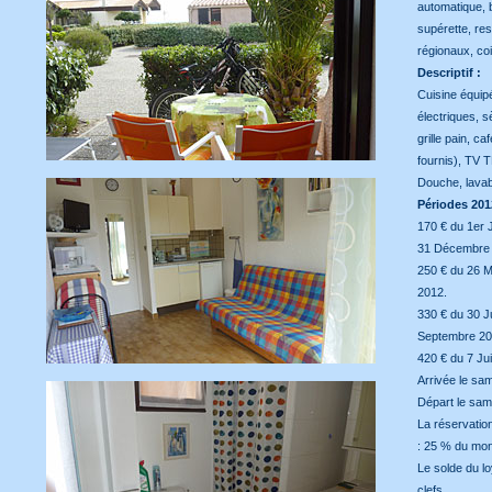
automatique, b
supérette, res
régionaux, co
Descriptif :
Cuisine équip
électriques, s
grille pain, c
fournis), TV 
Douche, lavab
Périodes 201
170 € du 1er 
31 Décembre 
250 € du 26 M
2012.
330 € du 30 Ju
Septembre 20
420 € du 7 Jui
Arrivée le sam
Départ le sam
La réservatio
: 25 % du mont
Le solde du lo
clefs.