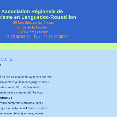
Association Régionale de
risme en Languedoc-Roussillon
i-06 Les Jardins de Vénus
1 rue de la Nature
11370 Port Leucate
l. : 09 75 68 98 22 - Fax : 04 68 27 38 02
UCATE
2
ué au rez-de-chaussée, avec vue sur mer,
tio de 9m2. A 50 m de la plage et des 2
 des tennis, 80 m de l'aire de la
m du centre commercial. Parking.
hrodite :
hrodite comprend 2 piscines, dont 1
âques à La Toussaint, l’autre de 25 m.
cial avec tabac-journaux, laverie