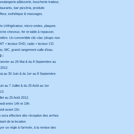
oulangerie-pâtisserie, boucherie-traiteur,
taurants, bar-pizzéria, produits
iffeur, esthétique & massages.
ée (réfrigérateur, micro-ondes, plaques
èche cheveux, fer et table à repasser,
afetière. Un convertible clic-clac (draps non
TNT + lecteur DVD, radio + lecteur CD.
o, WC, grand rangement salle d'eau.
2 :
Janvier au 26 Mai & du 8 Septembre au
2012.
ai au 30 Juin & du 1er au 8 Septembre
in au 7 Juillet & du 25 Août au 1er
12.
llet au 25 Août 2012.
edi entre 14h et 19h.
edi avant 11h.
n sera effective dès réception des arrhes
ant de la location.
yer se règle à l’arrivée, à la remise des