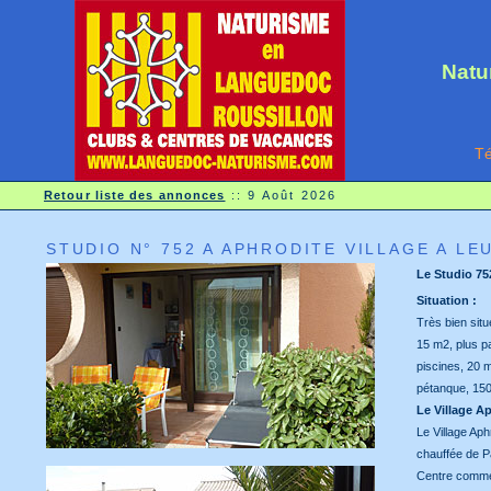
Natu
Té
Retour liste des annonces
::
9 Août 2026
STUDIO N° 752 A APHRODITE VILLAGE A LE
Le Studio 75
Situation :
Très bien sit
15 m2, plus pa
piscines, 20 m
pétanque, 150
Le Village Ap
Le Village Ap
chauffée de P
Centre commer